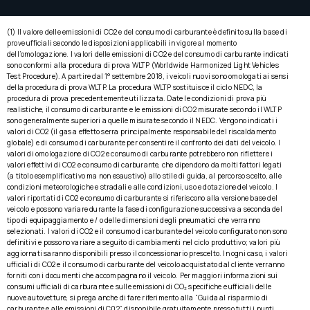
(1) Il valore delle emissioni di CO2 e del consumo di carburante è definito sulla base di
prove ufficiali secondo le disposizioni applicabili in vigore al momento
dell’omologazione. I valori delle emissioni di CO2 e del consumo di carburante indicati
sono conformi alla procedura di prova WLTP (Worldwide Harmonized Light Vehicles
Test Procedure). A partire dal 1° settembre 2018, i veicoli nuovi sono omologati ai sensi
della procedura di prova WLTP. La procedura WLTP sostituisce il ciclo NEDC, la
procedura di prova precedentemente utilizzata. Date le condizioni di prova più
realistiche, il consumo di carburante e le emissioni di CO2 misurate secondo il WLTP
sono generalmente superiori a quelle misurate secondo il NEDC. Vengono indicati i
valori di CO2 (il gas a effetto serra principalmente responsabile del riscaldamento
globale) e di consumo di carburante per consentire il confronto dei dati del veicolo. I
valori di omologazione di CO2 e consumo di carburante potrebbero non riflettere i
valori effettivi di CO2 e consumo di carburante, che dipendono da molti fattori legati
(a titolo esemplificativo ma non esaustivo) allo stile di guida, al percorso scelto, alle
condizioni meteorologiche e stradali e alle condizioni, uso e dotazione del veicolo. I
valori riportati di CO2 e consumo di carburante si riferiscono alla versione base del
veicolo e possono variare durante la fase di configurazione successiva a seconda del
tipo di equipaggiamento e / o delle dimensioni degli pneumatici che verranno
selezionati. I valori di CO2 e il consumo di carburante del veicolo configurato non sono
definitivi e possono variare a seguito di cambiamenti nel ciclo produttivo; valori più
aggiornati saranno disponibili presso il concessionario prescelto. In ogni caso, i valori
ufficiali di CO2 e il consumo di carburante del veicolo acquistato dal cliente verranno
forniti con i documenti che accompagnano il veicolo. Per maggiori informazioni sui
consumi ufficiali di carburante e sulle emissioni di CO₂ specifiche e ufficiali delle
nuove autovetture, si prega anche di fare riferimento alla “Guida al risparmio di
carburante e alle emissioni di C02”, disponibile gratuitamente presso tutti i punti