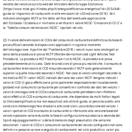
vendita del veicolo e sul sito web del Ministero dello Sviluppo Economico
(https://www.mise.gov.it/index.php/it/energia/efficienza-energetica?id=2034948-
guida-al-risparmio-di-carburanti-e-alle-emissioni-di-c02-edizione-2016). Se il
motore è omologato WLTP, ai fini della verifica dell’eventuale applicazione
dell’Ecotassa / Ecobonus vi invitiamo a verificare il valore NEDC “Emissioni di CO 2” e
la “Tabella consumi ed emissioni NEDC” riportati nel sito.
(2) Il valore delle emissioni di CO2 e del consumo di carburante è definito sulla base di
prove ufficiali secondo le disposizioni applicabili in vigore al momento
dell’omologazione. A partire dal 1° settembre 2018, i veicoli nuovi sono omologati ai
sensi della procedura di prova WLTP (Worldwide Harmonized Light Vehicles Test
Procedure). La procedura WLTP sostituisce il ciclo NEDC, la procedura di prova
precedentemente utilizzata. Date le condizioni di prova più realistiche, il consumo di
carburante e le emissioni di CO2 misurate secondo il WLTP sono generalmente
superiori a quelle misurate secondo il NEDC. Nel caso di veicoli omologati secondo la
normativa WLTP, i valori NEDC indicati derivano dai valori WLTP. Vengono indicati i
valori di CO2 (il gas a effetto serra principalmente responsabile del riscaldamento
globale) e di consumo di carburante per consentire il confronto dei dati del veicolo. I
valori di omologazione di CO2 e consumo di carburante potrebbero non riflettere i
valori effettivi di CO2 e consumo di carburante, che dipendono da molti fattori legati
(a titolo esemplificativo ma non esaustivo) allo stile di guida, al percorso scelto, alle
condizioni meteorologiche e stradali e alle condizioni, uso e dotazione del veicolo. I
valori riportati di CO2 e consumo di carburante si riferiscono alla versione base del
veicolo e possono variare durante la fase di configurazione successiva a seconda del
tipo di equipaggiamento e / o delle dimensioni degli pneumatici che verranno
selezionati. I valori di CO2 e il consumo di carburante del veicolo configurato non sono
definitivi e possono variare a seguito di cambiamenti nel ciclo produttivo; valori più