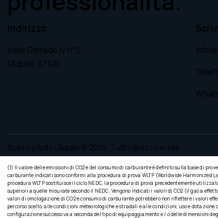
professionalità.
Indirizzo
Scriv
Viale Corrado IV n°2,
info@s
L’Aquila, 67100
Telef
What
Scipioni Auto L’Aquila
© 2026. Tutti i diritti riservati
(1) Il valore delle emissioni di CO2 e del consumo di carburante è definito sulla base di prov
carburante indicati sono conformi alla procedura di prova WLTP (Worldwide Harmonized Light 
procedura WLTP sostituisce il ciclo NEDC, la procedura di prova precedentemente utilizzata
superiori a quelle misurate secondo il NEDC. Vengono indicati i valori di CO2 (il gas a effet
valori di omologazione di CO2 e consumo di carburante potrebbero non riflettere i valori effe
percorso scelto, alle condizioni meteorologiche e stradali e alle condizioni, uso e dotazione d
configurazione successiva a seconda del tipo di equipaggiamento e / o delle dimensioni degli