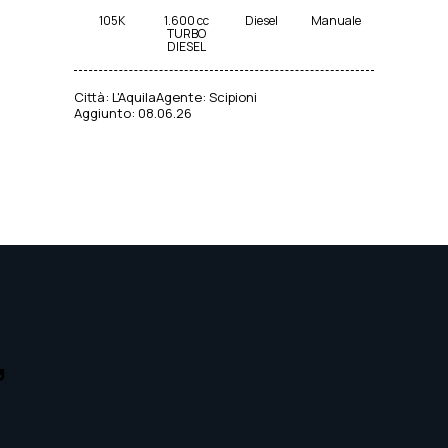
105K
1.600 cc
Diesel
Manuale
TURBO
DIESEL
Città:
L'Aquila
Agente:
Scipioni
Aggiunto:
08.06.26
,