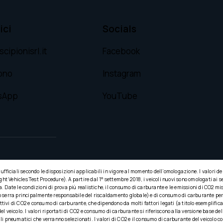
ici
Socials
cipionisrl.it
Facebook
ono
Instagram
sApp
YouTube
e ufficiali secondo le disposizioni applicabili in vigore al momento dell’omologazione. I valori d
Vehicles Test Procedure). A partire dal 1° settembre 2018, i veicoli nuovi sono omologati ai s
. Date le condizioni di prova più realistiche, il consumo di carburante e le emissioni di CO2 
to serra principalmente responsabile del riscaldamento globale) e di consumo di carburante per co
ttivi di CO2 e consumo di carburante, che dipendono da molti fattori legati (a titolo esemplificat
el veicolo. I valori riportati di CO2 e consumo di carburante si riferiscono alla versione base del
 pneumatici che verranno selezionati. I valori di CO2 e il consumo di carburante del veicolo co