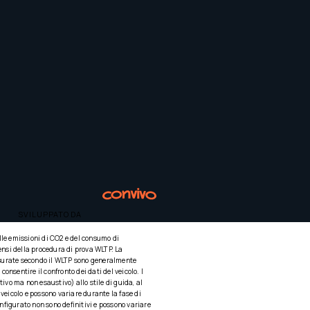
SVILUPPATO DA
elle emissioni di CO2 e del consumo di
ensi della procedura di prova WLTP. La
misurate secondo il WLTP sono generalmente
nsentire il confronto dei dati del veicolo. I
ivo ma non esaustivo) allo stile di guida, al
 veicolo e possono variare durante la fase di
nfigurato non sono definitivi e possono variare