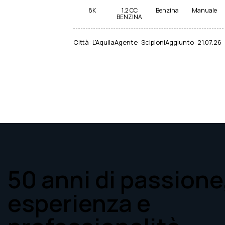
8K
1.2 CC
Benzina
Manuale
BENZINA
Città:
L'Aquila
Agente:
Scipioni
Aggiunto:
21.07.26
50 anni di passione
esperienza e