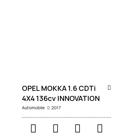
11.900
€
USATO
OPEL MOKKA 1.6 CDTi
4X4 136cv INNOVATION
Automobile
2017