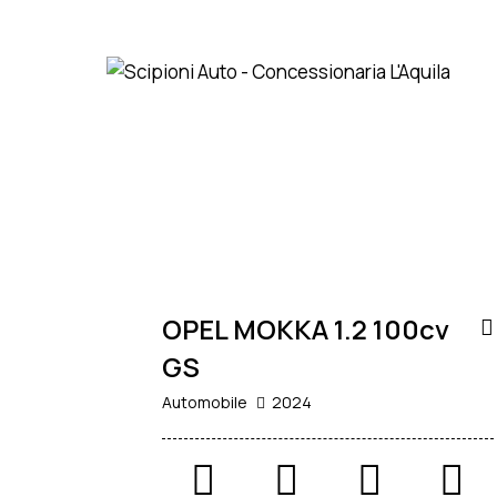
19.500
€
AZIENDALE
OPEL MOKKA 1.2 100cv
GS
Automobile
2024