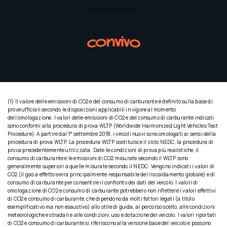
SVILUPPATO DA
(1) Il valore delle emissioni di CO2 e del consumo di carburante è definito sulla base di
prove ufficiali secondo le disposizioni applicabili in vigore al momento
dell’omologazione. I valori delle emissioni di CO2 e del consumo di carburante indicati
sono conformi alla procedura di prova WLTP (Worldwide Harmonized Light Vehicles Test
Procedure). A partire dal 1° settembre 2018, i veicoli nuovi sono omologati ai sensi della
procedura di prova WLTP. La procedura WLTP sostituisce il ciclo NEDC, la procedura di
prova precedentemente utilizzata. Date le condizioni di prova più realistiche, il
consumo di carburante e le emissioni di CO2 misurate secondo il WLTP sono
generalmente superiori a quelle misurate secondo il NEDC. Vengono indicati i valori di
CO2 (il gas a effetto serra principalmente responsabile del riscaldamento globale) e di
consumo di carburante per consentire il confronto dei dati del veicolo. I valori di
omologazione di CO2 e consumo di carburante potrebbero non riflettere i valori effettivi
di CO2 e consumo di carburante, che dipendono da molti fattori legati (a titolo
esemplificativo ma non esaustivo) allo stile di guida, al percorso scelto, alle condizioni
meteorologiche e stradali e alle condizioni, uso e dotazione del veicolo. I valori riportati
di CO2 e consumo di carburante si riferiscono alla versione base del veicolo e possono