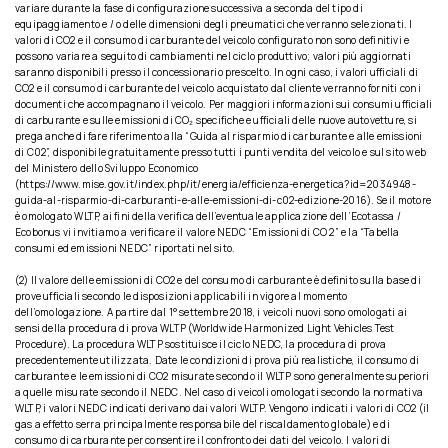
variare durante la fase di configurazione successiva a seconda del tipo di
equipaggiamento e / o delle dimensioni degli pneumatici che verranno selezionati. I
valori di CO2 e il consumo di carburante del veicolo configurato non sono definitivi e
possono variare a seguito di cambiamenti nel ciclo produttivo; valori più aggiornati
saranno disponibili presso il concessionario prescelto. In ogni caso, i valori ufficiali di
CO2 e il consumo di carburante del veicolo acquistato dal cliente verranno forniti con i
documenti che accompagnano il veicolo. Per maggiori informazioni sui consumi ufficiali
di carburante e sulle emissioni di CO₂ specifiche e ufficiali delle nuove autovetture, si
prega anche di fare riferimento alla “Guida al risparmio di carburante e alle emissioni
di C02”, disponibile gratuitamente presso tutti i punti vendita del veicolo e sul sito web
del Ministero dello Sviluppo Economico
(https://www.mise.gov.it/index.php/it/energia/efficienza-energetica?id=2034948-
guida-al-risparmio-di-carburanti-e-alle-emissioni-di-c02-edizione-2016). Se il motore
è omologato WLTP, ai fini della verifica dell’eventuale applicazione dell’Ecotassa /
Ecobonus vi invitiamo a verificare il valore NEDC “Emissioni di CO 2” e la “Tabella
consumi ed emissioni NEDC” riportati nel sito.
(2) Il valore delle emissioni di CO2 e del consumo di carburante è definito sulla base di
prove ufficiali secondo le disposizioni applicabili in vigore al momento
dell’omologazione. A partire dal 1° settembre 2018, i veicoli nuovi sono omologati ai
sensi della procedura di prova WLTP (Worldwide Harmonized Light Vehicles Test
Procedure). La procedura WLTP sostituisce il ciclo NEDC, la procedura di prova
precedentemente utilizzata. Date le condizioni di prova più realistiche, il consumo di
carburante e le emissioni di CO2 misurate secondo il WLTP sono generalmente superiori
a quelle misurate secondo il NEDC. Nel caso di veicoli omologati secondo la normativa
WLTP, i valori NEDC indicati derivano dai valori WLTP. Vengono indicati i valori di CO2 (il
gas a effetto serra principalmente responsabile del riscaldamento globale) e di
consumo di carburante per consentire il confronto dei dati del veicolo. I valori di