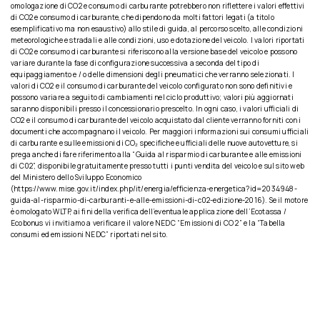
omologazione di CO2 e consumo di carburante potrebbero non riflettere i valori effettivi
di CO2 e consumo di carburante, che dipendono da molti fattori legati (a titolo
esemplificativo ma non esaustivo) allo stile di guida, al percorso scelto, alle condizioni
meteorologiche e stradali e alle condizioni, uso e dotazione del veicolo. I valori riportati
di CO2 e consumo di carburante si riferiscono alla versione base del veicolo e possono
variare durante la fase di configurazione successiva a seconda del tipo di
equipaggiamento e / o delle dimensioni degli pneumatici che verranno selezionati. I
valori di CO2 e il consumo di carburante del veicolo configurato non sono definitivi e
possono variare a seguito di cambiamenti nel ciclo produttivo; valori più aggiornati
saranno disponibili presso il concessionario prescelto. In ogni caso, i valori ufficiali di
CO2 e il consumo di carburante del veicolo acquistato dal cliente verranno forniti con i
documenti che accompagnano il veicolo. Per maggiori informazioni sui consumi ufficiali
di carburante e sulle emissioni di CO₂ specifiche e ufficiali delle nuove autovetture, si
prega anche di fare riferimento alla “Guida al risparmio di carburante e alle emissioni
di C02”, disponibile gratuitamente presso tutti i punti vendita del veicolo e sul sito web
del Ministero dello Sviluppo Economico
(https://www.mise.gov.it/index.php/it/energia/efficienza-energetica?id=2034948-
guida-al-risparmio-di-carburanti-e-alle-emissioni-di-c02-edizione-2016). Se il motore
è omologato WLTP, ai fini della verifica dell’eventuale applicazione dell’Ecotassa /
Ecobonus vi invitiamo a verificare il valore NEDC “Emissioni di CO 2” e la “Tabella
consumi ed emissioni NEDC” riportati nel sito.