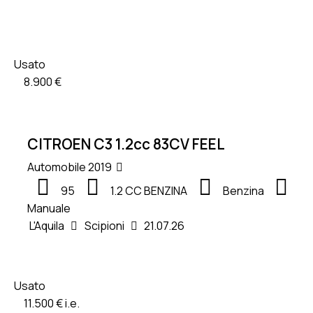
Usato
8.900 €
CITROEN C3 1.2cc 83CV FEEL
Automobile
2019
95
1.2 CC BENZINA
Benzina
Manuale
L'Aquila
Scipioni
21.07.26
Usato
11.500 € i.e.