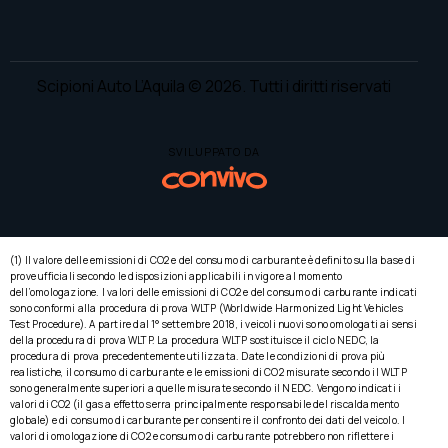
Scipioni Auto L’Aquila
© 2026. Tutti i diritti riservati
SVILUPPATO DA
(1) Il valore delle emissioni di CO2 e del consumo di carburante è definito sulla base di
prove ufficiali secondo le disposizioni applicabili in vigore al momento
dell’omologazione. I valori delle emissioni di CO2 e del consumo di carburante indicati
sono conformi alla procedura di prova WLTP (Worldwide Harmonized Light Vehicles
Test Procedure). A partire dal 1° settembre 2018, i veicoli nuovi sono omologati ai sensi
della procedura di prova WLTP. La procedura WLTP sostituisce il ciclo NEDC, la
procedura di prova precedentemente utilizzata. Date le condizioni di prova più
realistiche, il consumo di carburante e le emissioni di CO2 misurate secondo il WLTP
sono generalmente superiori a quelle misurate secondo il NEDC. Vengono indicati i
valori di CO2 (il gas a effetto serra principalmente responsabile del riscaldamento
globale) e di consumo di carburante per consentire il confronto dei dati del veicolo. I
valori di omologazione di CO2 e consumo di carburante potrebbero non riflettere i