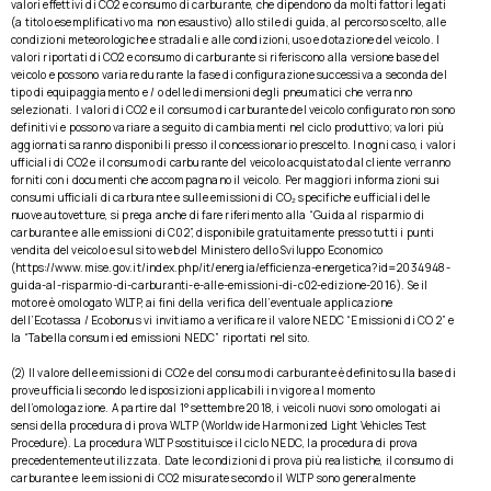
valori effettivi di CO2 e consumo di carburante, che dipendono da molti fattori legati
(a titolo esemplificativo ma non esaustivo) allo stile di guida, al percorso scelto, alle
condizioni meteorologiche e stradali e alle condizioni, uso e dotazione del veicolo. I
valori riportati di CO2 e consumo di carburante si riferiscono alla versione base del
veicolo e possono variare durante la fase di configurazione successiva a seconda del
tipo di equipaggiamento e / o delle dimensioni degli pneumatici che verranno
selezionati. I valori di CO2 e il consumo di carburante del veicolo configurato non sono
definitivi e possono variare a seguito di cambiamenti nel ciclo produttivo; valori più
aggiornati saranno disponibili presso il concessionario prescelto. In ogni caso, i valori
ufficiali di CO2 e il consumo di carburante del veicolo acquistato dal cliente verranno
forniti con i documenti che accompagnano il veicolo. Per maggiori informazioni sui
consumi ufficiali di carburante e sulle emissioni di CO₂ specifiche e ufficiali delle
nuove autovetture, si prega anche di fare riferimento alla “Guida al risparmio di
carburante e alle emissioni di C02”, disponibile gratuitamente presso tutti i punti
vendita del veicolo e sul sito web del Ministero dello Sviluppo Economico
(https://www.mise.gov.it/index.php/it/energia/efficienza-energetica?id=2034948-
guida-al-risparmio-di-carburanti-e-alle-emissioni-di-c02-edizione-2016). Se il
motore è omologato WLTP, ai fini della verifica dell’eventuale applicazione
dell’Ecotassa / Ecobonus vi invitiamo a verificare il valore NEDC “Emissioni di CO 2” e
la “Tabella consumi ed emissioni NEDC” riportati nel sito.
(2) Il valore delle emissioni di CO2 e del consumo di carburante è definito sulla base di
prove ufficiali secondo le disposizioni applicabili in vigore al momento
dell’omologazione. A partire dal 1° settembre 2018, i veicoli nuovi sono omologati ai
sensi della procedura di prova WLTP (Worldwide Harmonized Light Vehicles Test
Procedure). La procedura WLTP sostituisce il ciclo NEDC, la procedura di prova
precedentemente utilizzata. Date le condizioni di prova più realistiche, il consumo di
carburante e le emissioni di CO2 misurate secondo il WLTP sono generalmente