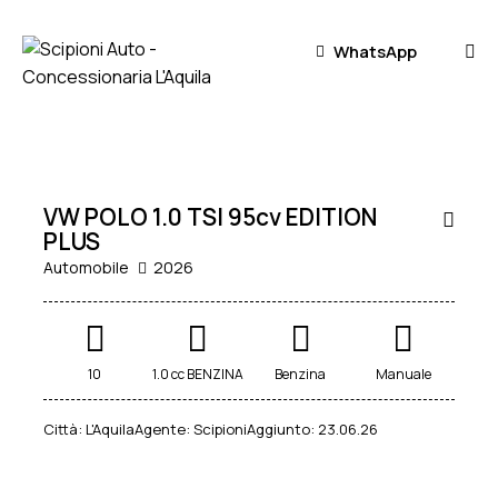
WhatsApp
23.500
€
KM0
VW POLO 1.0 TSI 95cv EDITION
PLUS
Automobile
2026
10
1.0 cc BENZINA
Benzina
Manuale
Città:
L'Aquila
Agente:
Scipioni
Aggiunto:
23.06.26
24.900
€