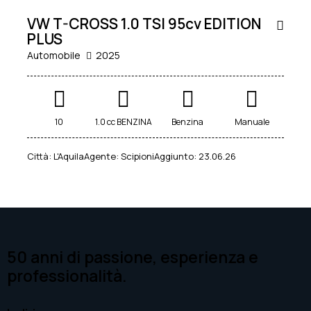
KM0
VENDUTA
VW T-CROSS 1.0 TSI 95cv EDITION
PLUS
Automobile
2025
10
1.0 cc BENZINA
Benzina
Manuale
Città:
L'Aquila
Agente:
Scipioni
Aggiunto:
23.06.26
50 anni di passione, esperienza e
professionalità.