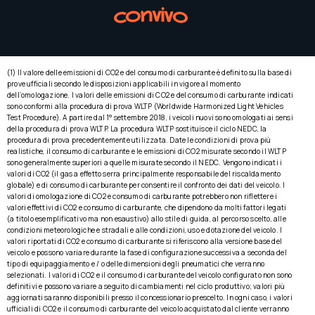
(1) Il valore delle emissioni di CO2 e del consumo di carburante è definito sulla base di
prove ufficiali secondo le disposizioni applicabili in vigore al momento
dell’omologazione. I valori delle emissioni di CO2 e del consumo di carburante indicati
sono conformi alla procedura di prova WLTP (Worldwide Harmonized Light Vehicles
Test Procedure). A partire dal 1° settembre 2018, i veicoli nuovi sono omologati ai sensi
della procedura di prova WLTP. La procedura WLTP sostituisce il ciclo NEDC, la
procedura di prova precedentemente utilizzata. Date le condizioni di prova più
realistiche, il consumo di carburante e le emissioni di CO2 misurate secondo il WLTP
sono generalmente superiori a quelle misurate secondo il NEDC. Vengono indicati i
valori di CO2 (il gas a effetto serra principalmente responsabile del riscaldamento
globale) e di consumo di carburante per consentire il confronto dei dati del veicolo. I
valori di omologazione di CO2 e consumo di carburante potrebbero non riflettere i
valori effettivi di CO2 e consumo di carburante, che dipendono da molti fattori legati
(a titolo esemplificativo ma non esaustivo) allo stile di guida, al percorso scelto, alle
condizioni meteorologiche e stradali e alle condizioni, uso e dotazione del veicolo. I
valori riportati di CO2 e consumo di carburante si riferiscono alla versione base del
veicolo e possono variare durante la fase di configurazione successiva a seconda del
tipo di equipaggiamento e / o delle dimensioni degli pneumatici che verranno
selezionati. I valori di CO2 e il consumo di carburante del veicolo configurato non sono
definitivi e possono variare a seguito di cambiamenti nel ciclo produttivo; valori più
aggiornati saranno disponibili presso il concessionario prescelto. In ogni caso, i valori
ufficiali di CO2 e il consumo di carburante del veicolo acquistato dal cliente verranno