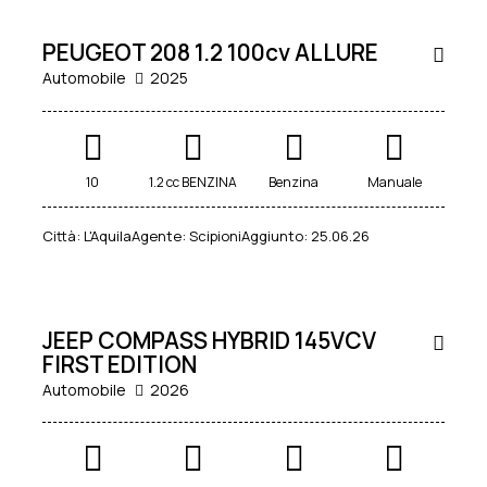
KM0
PEUGEOT 208 1.2 100cv ALLURE
Automobile
2025
10
1.2 cc BENZINA
Benzina
Manuale
Città:
L'Aquila
Agente:
Scipioni
Aggiunto:
25.06.26
34.900
€
KM0
JEEP COMPASS HYBRID 145VCV
FIRST EDITION
Automobile
2026