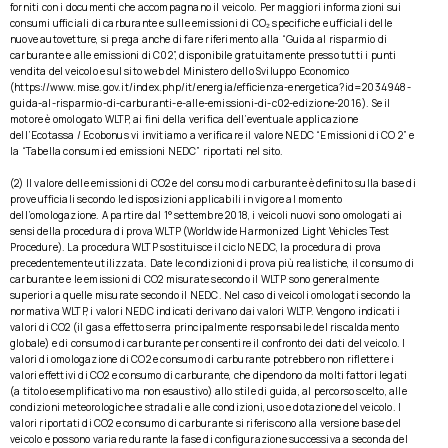
forniti con i documenti che accompagnano il veicolo. Per maggiori informazioni sui
consumi ufficiali di carburante e sulle emissioni di CO₂ specifiche e ufficiali delle
nuove autovetture, si prega anche di fare riferimento alla “Guida al risparmio di
carburante e alle emissioni di C02”, disponibile gratuitamente presso tutti i punti
vendita del veicolo e sul sito web del Ministero dello Sviluppo Economico
(https://www.mise.gov.it/index.php/it/energia/efficienza-energetica?id=2034948-
guida-al-risparmio-di-carburanti-e-alle-emissioni-di-c02-edizione-2016). Se il
motore è omologato WLTP, ai fini della verifica dell’eventuale applicazione
dell’Ecotassa / Ecobonus vi invitiamo a verificare il valore NEDC “Emissioni di CO 2” e
la “Tabella consumi ed emissioni NEDC” riportati nel sito.
(2) Il valore delle emissioni di CO2 e del consumo di carburante è definito sulla base di
prove ufficiali secondo le disposizioni applicabili in vigore al momento
dell’omologazione. A partire dal 1° settembre 2018, i veicoli nuovi sono omologati ai
sensi della procedura di prova WLTP (Worldwide Harmonized Light Vehicles Test
Procedure). La procedura WLTP sostituisce il ciclo NEDC, la procedura di prova
precedentemente utilizzata. Date le condizioni di prova più realistiche, il consumo di
carburante e le emissioni di CO2 misurate secondo il WLTP sono generalmente
superiori a quelle misurate secondo il NEDC. Nel caso di veicoli omologati secondo la
normativa WLTP, i valori NEDC indicati derivano dai valori WLTP. Vengono indicati i
valori di CO2 (il gas a effetto serra principalmente responsabile del riscaldamento
globale) e di consumo di carburante per consentire il confronto dei dati del veicolo. I
valori di omologazione di CO2 e consumo di carburante potrebbero non riflettere i
valori effettivi di CO2 e consumo di carburante, che dipendono da molti fattori legati
(a titolo esemplificativo ma non esaustivo) allo stile di guida, al percorso scelto, alle
condizioni meteorologiche e stradali e alle condizioni, uso e dotazione del veicolo. I
valori riportati di CO2 e consumo di carburante si riferiscono alla versione base del
veicolo e possono variare durante la fase di configurazione successiva a seconda del