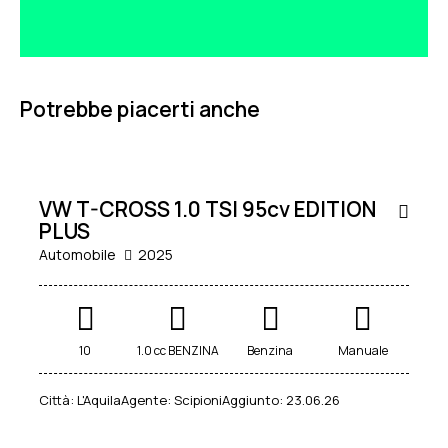
Potrebbe piacerti anche
24.900
€
KM0
VENDUTA
VW T-CROSS 1.0 TSI 95cv EDITION
PLUS
Automobile
2025
10
1.0 cc BENZINA
Benzina
Manuale
Città:
L'Aquila
Agente:
Scipioni
Aggiunto:
23.06.26
18.900
€