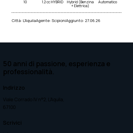
10
1.2 cc HYBRID
Hybrid (Benzina
Automatico
+ Elettrica)
Città:
L'Aquila
Agente:
Scipioni
Aggiunto:
27.06.26
50 anni di passione, esperienza e
professionalità.
Indirizzo
Viale Corrado IV n°2, L’Aquila,
67100
Scrivici