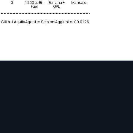
0
1.500 cc Bi-
Benzina +
Manuale
Fuel
GPL
Città:
L'Aquila
Agente:
Scipioni
Aggiunto:
09.01.26