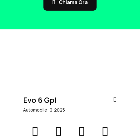
Chiama Ora
30.900
€
NUOVO
TASSO
ZERO
Evo 6 Gpl
Automobile
2025