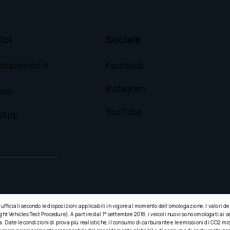
ici
Socials
cipionisrl.it
Facebook
Instagram
ono
YouTube
sApp
e ufficiali secondo le disposizioni applicabili in vigore al momento dell’omologazione. I valori d
Vehicles Test Procedure). A partire dal 1° settembre 2018, i veicoli nuovi sono omologati ai s
. Date le condizioni di prova più realistiche, il consumo di carburante e le emissioni di CO2 