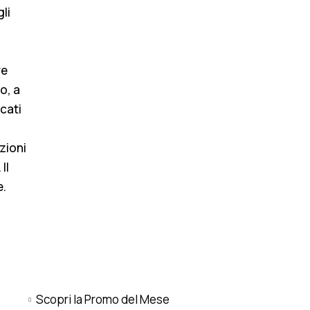
li
re
o, a
cati
zioni
Il
e.
Scopri la Promo del Mese