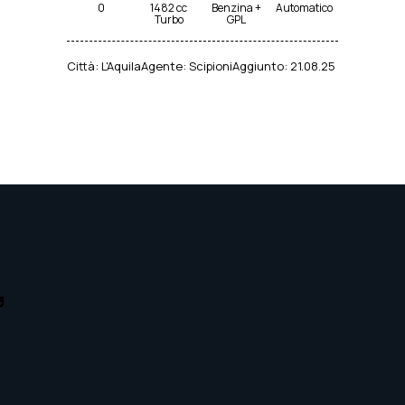
0
1482 cc
Benzina +
Automatico
Turbo
GPL
Città:
L'Aquila
Agente:
Scipioni
Aggiunto:
21.08.25
,