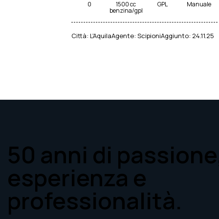
0
1500 cc
GPL
Manuale
benzina/gpl
Città:
L'Aquila
Agente:
Scipioni
Aggiunto:
24.11.25
50 anni di passione
esperienza e
professionalità.