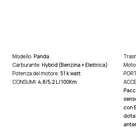
Modello:
Panda
Tras
Carburante:
Hybrid (Benzina + Elettrica)
Moto
Potenza del motore:
51 k watt
PORT
CONSUMI:
4,8/5,2 L/100Km
ACCE
Pacc
senso
con B
dotaz
anteri