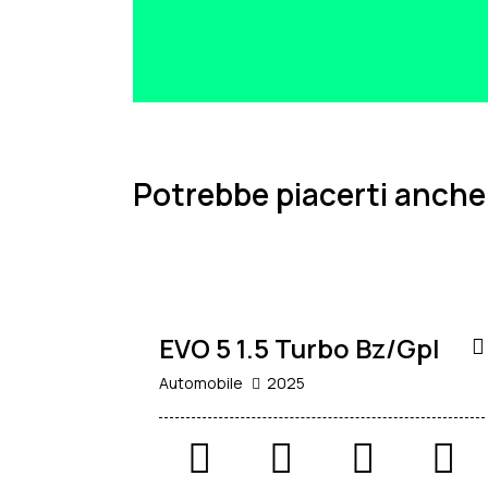
Potrebbe piacerti anche
19.900
€
NUOVO
TASSO
ZERO
EVO 5 1.5 Turbo Bz/Gpl
Automobile
2025