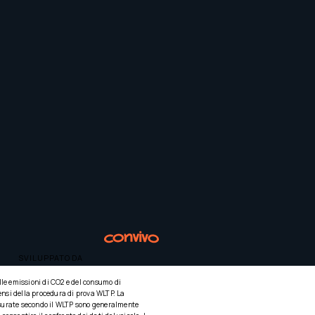
SVILUPPATO DA
elle emissioni di CO2 e del consumo di
ensi della procedura di prova WLTP. La
misurate secondo il WLTP sono generalmente