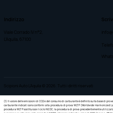
Indirizzo
Scriv
Viale Corrado IV n°2,
info@s
L’Aquila, 67100
Telef
What
Scipioni Auto L’Aquila
© 2026. Tutti i diritti riservati
(1) Il valore delle emissioni di CO2 e del consumo di carburante è definito sulla base di prov
carburante indicati sono conformi alla procedura di prova WLTP (Worldwide Harmonized Light 
procedura WLTP sostituisce il ciclo NEDC, la procedura di prova precedentemente utilizzata